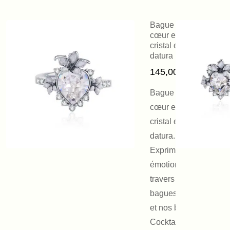
Bague Lika
cœur en
cristal et fleurs
datura
145,00
€
Bague Lika
cœur en
cristal et fleurs
datura.
Exprimez vos
émotions à
travers nos
bagues Cœur
et nos bagues
Cocktail-