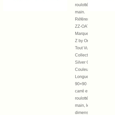
roulotté a la
main.
Référence :
ZZ-OATV 053
Marque : EHz-
Z by On Aura
Tout Vu
Collection :
Silver Canle
Couleur : Bleu
Longueur :
90×90 cm. Ce
carré est
roulotté à la
main, les
dimensions