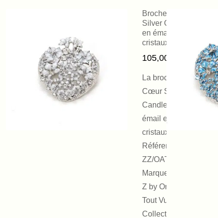
Broche Cœur
Silver Candle
en émail et
cristaux
105,00
€
La broche
Cœur Silver
Candle en
émail et
cristaux
Référence :
ZZ/OATV050W
Marque : EHz-
Z by On Aura
Tout Vu
Collection :