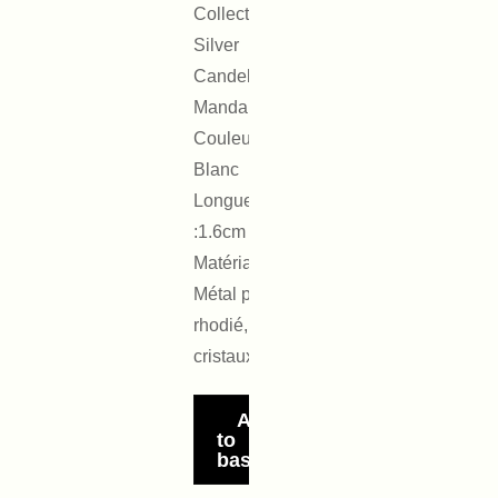
Collection :
Silver
Candele
Mandala
Couleur :
Blanc
Longueur
:1.6cm x1.4cm
Matériaux :
Métal placage
rhodié,
cristaux
Add
to
basket