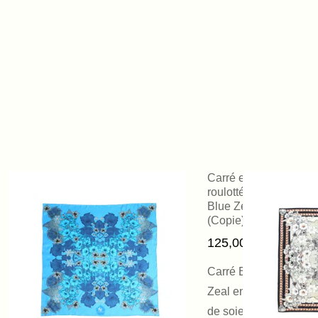
Carré en soie
roulotté main
Blue Zeal
(Copie)
125,00
€
Carré Blue
Zeal en twill
de soie