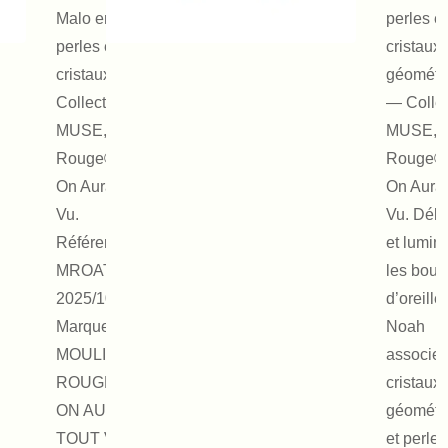
Malo en
perles et
perles et
cristaux
cristaux —
géométr
Collection
— Collec
MUSE, Moulin
MUSE, M
Rouge® by
Rouge®
On Aura Tout
On Aura 
Vu.
Vu. Déli
Référence :
et lumin
MROATV
les bouc
2025/1015
d’oreille
Marque :
Noah
MOULIN
associen
ROUGE ® by
cristaux
ON AURA
géométr
TOUT VU
et perles