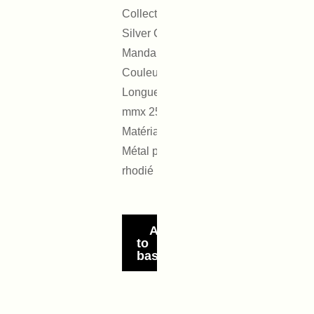
Collection :
Silver Candele
Mandala
Couleur : Bleu
Longueur :27
mmx 25mm
Matériaux :
Métal placage
rhodié
Add
to
basket