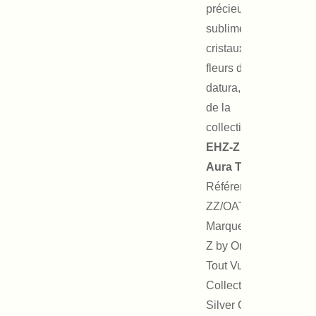
précieuses,
sublimées de
cristaux et de
fleurs de
datura, issues
de la
collection
EHZ-Z x On
Aura Tout Vu
.
Référence :
ZZ/OATV023
Marque : EHz-
Z by On Aura
Tout Vu
Collection :
Silver Candle