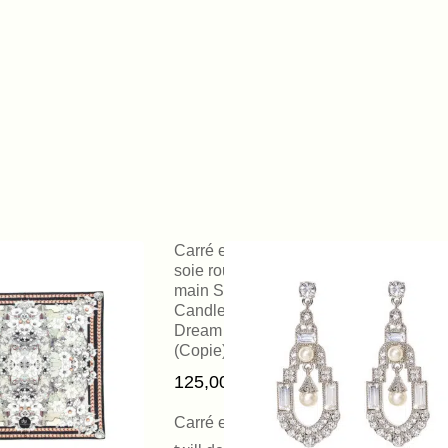
Carré en
soie roulotté
main Silver
Candle
Dream
(Copie)
125,00
€
Carré en