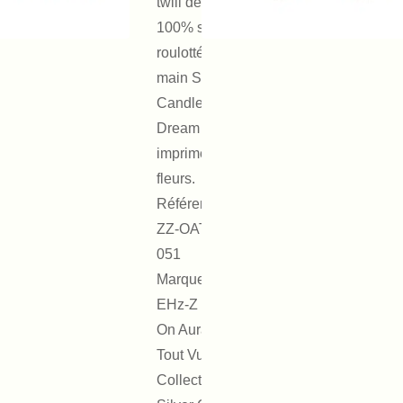
twill de
100% soie
roulotté a la
main Silver
Candle
Dream
imprimée de
fleurs.
Référence :
ZZ-OATV
051
Marque :
EHz-Z by
On Aura
Tout Vu
Collection :