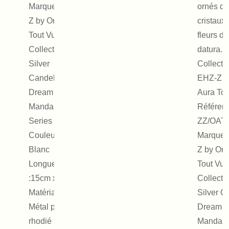
Marque : EHz-
ornés de
Z by On Aura
cristaux 
Tout Vu
fleurs de
Collection :
datura.
Silver
Collecti
Candele
EHZ-Z x
Dream -
Aura Tou
Mandala
Référenc
Series
ZZ/OAT
Couleur :
Marque 
Blanc
Z by On 
Longueur
Tout Vu
:15cm x 4cm
Collectio
Matériaux :
Silver C
Métal placage
Dream
rhodié
Mandala