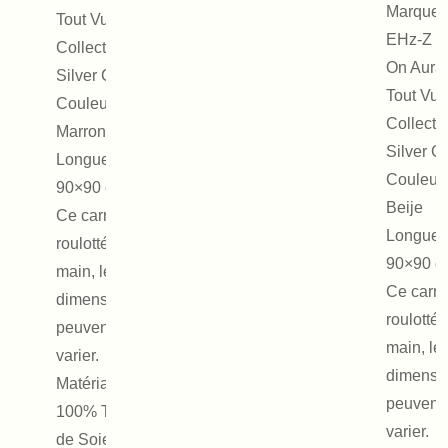
Marque :
Tout Vu
EHz-Z b
Collection :
On Aura
Silver Canle
Tout Vu
Couleur :
Collectio
Marron
Silver C
Longueur :
Couleur 
90×90 cm.
Beije
Ce carré est
Longueur
roulotté à la
90×90 c
main, les
Ce carré
dimensions
roulotté 
peuvent
main, le
varier.
dimensi
Matériaux :
peuvent
100% Twill
varier.
de Soie