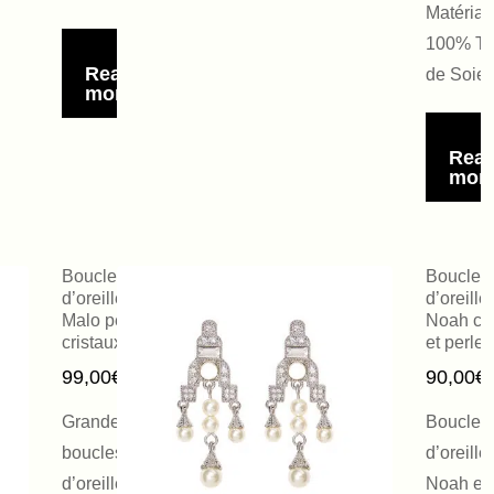
Matériau
100% Tw
Read
de Soie
more
Rea
mor
Boucles
Boucles
d’oreilles
d’oreille
Malo perles et
Noah cri
cristaux
et perles
99,00
€
90,00
€
Grandes
Boucles
boucles
d’oreille
d’oreilles
Noah en