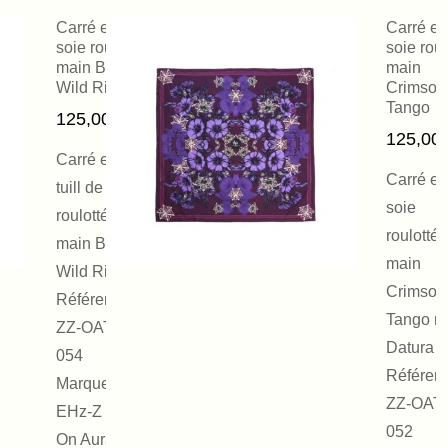
Carré en
Carré en
soie roulotté
soie roul
main Brown
main
Wild Rice
Crimson
Tango
125,00
€
125,00
Carré en
Carré en
tuill de soie
soie
roulotté à la
roulotté
main Brown
main
Wild Rice.
Crimson
Référence :
Tango mo
ZZ-OATV
Datura
054
Référenc
Marque :
ZZ-OAT
EHz-Z by
052
On Aura