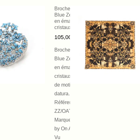
Broche Cœur
Blue Zeal Vein
en émail et
cristaux
105,00
€
Broche Cœur
Blue Zeal Vein,
en émail et
cristaux ornée
de motifs de
datura.
Référence :
ZZ/OATV050WB
Marque : EHz-Z
by On Aura Tout
Vu