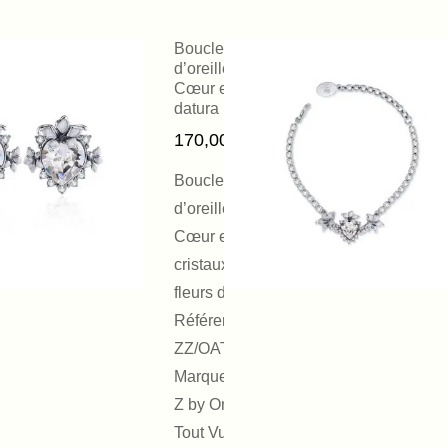
Boucles
d’oreilles Aile
Cœur et fleurs
datura blanc
170,00
€
Boucles
d’oreilles Aile
Cœur en
cristaux et
fleurs datura.
Référence :
ZZ/OATV022
Marque : EHz-
Z by On Aura
Tout Vu