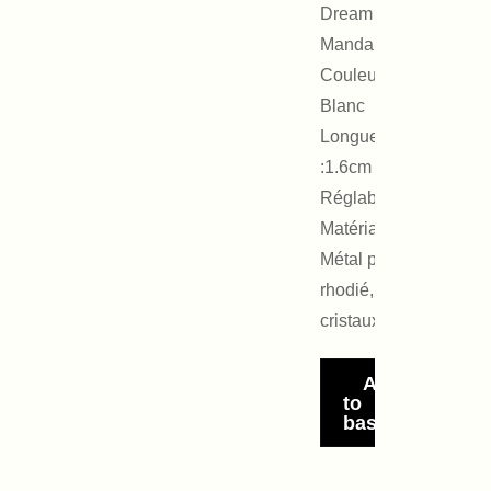
Dream
Mandala
Couleur :
Blanc
Longueur
:1.6cm
Réglable
Matériaux :
Métal placage
rhodié,
cristaux
Add
to
basket