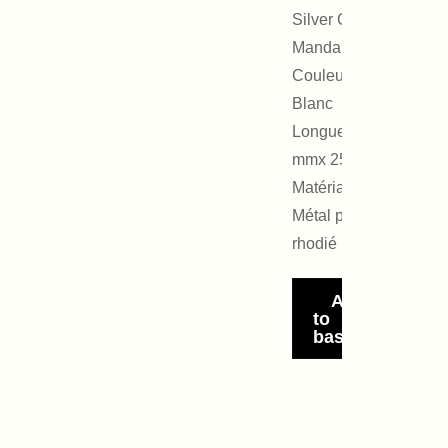
Silver Candele
Mandala
Couleur :
Blanc
Longueur :27
mmx 25mm
Matériaux :
Métal placage
rhodié
Add
to
basket