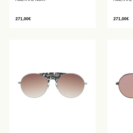
TORTUE
271,00
€
271,00
€