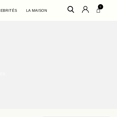
0
LEBRITÉS
LA MAISON
ux
EIL