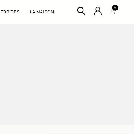
0
LEBRITÉS
LA MAISON
ux