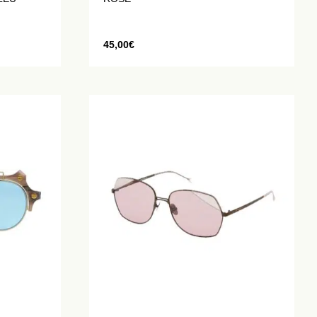
45,00
€