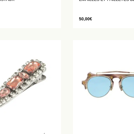
50,00
€