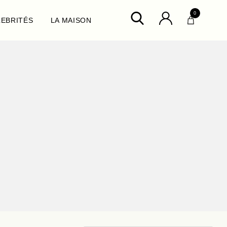
0
LEBRITÉS
LA MAISON
ux