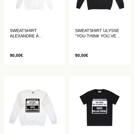
SWEATSHIRT
SWEATSHIRT ULYSSE
ALEXANDRE À
“YOU THINK YOU.VE
CAPUCHE “ARMOIRIES”
SEEN IT ALL” NOIR
BLANC
90,00
€
90,00
€