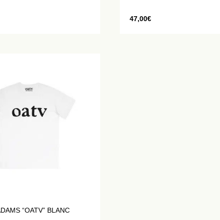
47,00
€
ADAMS “OATV” BLANC