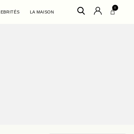
0
LEBRITÉS
LA MAISON
ux