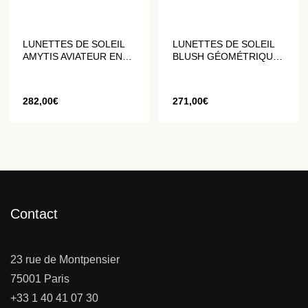
LUNETTES DE SOLEIL
LUNETTES DE SOLEIL
AMYTIS AVIATEUR EN
BLUSH GÉOMÉTRIQUES
ACIER INOXYDABLE
EN DORÉ MAT
DORÉ
282,00
€
271,00
€
Contact
23 rue de Montpensier
75001 Paris
+33 1 40 41 07 30