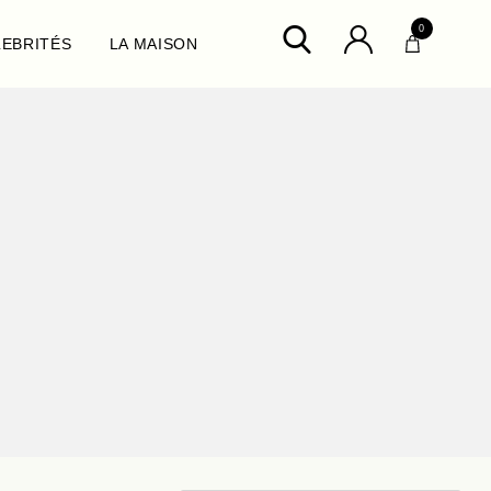
0
LEBRITÉS
LA MAISON
ux