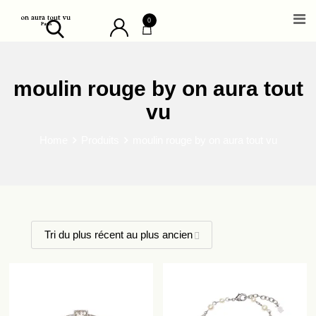
Skip
0
to
content
moulin rouge by on aura tout
vu
Home
Produits
moulin rouge by on aura tout vu