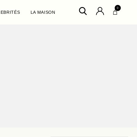
0
LEBRITÉS
LA MAISON
ux