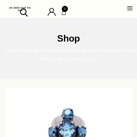
Skip
0
to
content
Shop
Home
Produits
GENDERLESS
BIJOUX
BAGUES
Ba
BINE ornée de cristaux bleus