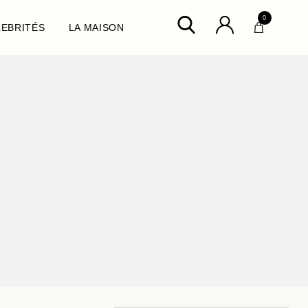
0
LEBRITÉS
LA MAISON
ux