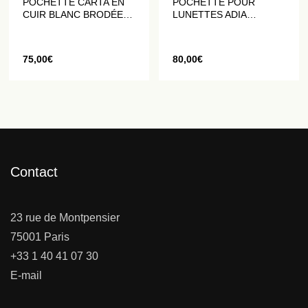
POCHETTE CARTA EN
POCHETTE POUR
CUIR BLANC BRODÉE
LUNETTES ADIA
DE CRISTAUX
BRODÉE D’UN ŒIL EN
CHAMPAGNE
SEQUINS
75,00
€
80,00
€
Contact
23 rue de Montpensier
75001 Paris
+33 1 40 41 07 30
E-mail