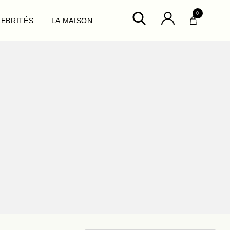
0
LEBRITÉS
LA MAISON
ux