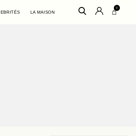
0
LEBRITÉS
LA MAISON
ux