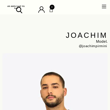
0
JOACHIM
Model.
@joachimpirmini