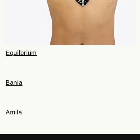
Equilbrium
Bania
Amila