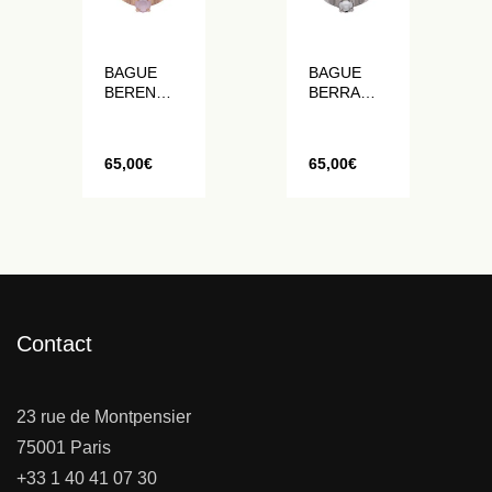
BAGUE
BAGUE
BEREN
BERRA
ORNÉE DE
ORNÉE DE
CRISTAUX
CRISTAUX
PASTELS
ET
65,00
€
65,00
€
PERLES
BLANCHE
S
Contact
23 rue de Montpensier
75001 Paris
+33 1 40 41 07 30