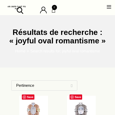
Skip
0
to
content
Résultats de recherche :
« joyful oval romantisme »
Home
Search results for: joyful oval romantisme
Save
Save